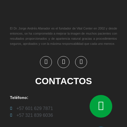
El Dr. Jorge Andrés Afanador es el fundador de Vital Center en 2002 y desde
entonces, se ha comprometido a mejorar la imagen de muchos pacientes con
resultados proporcionados y de apariencia natural gracias a procedimientos
seguros, aprobados y con la máxima responsabilidad que cada uno merece.
CONTACTOS
Teléfono:
+57 601 629 7871
+57 321 839 6036